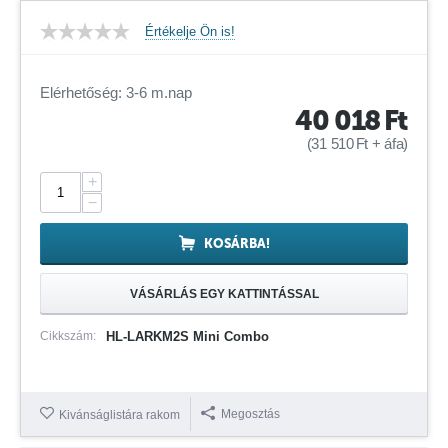
Értékelje Ön is!
Elérhetőség: 3-6 m.nap
40 018
Ft
(
31 510
Ft
+ áfa)
+
−
KOSÁRBA!
VÁSÁRLÁS EGY KATTINTÁSSAL
Cikkszám:
HL-LARKM2S Mini Combo
Megosztás
Kivánságlistára rakom