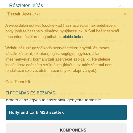
Részletes leírás
×
Tisztelt Ügyfelünk!
A Hollyland LARK M2S Combo Mini egy olyan kétcsatornás
A weboldalon sütiket (cookie-kat) használunk, annak érdekében,
vezeték nélküli mikrofon szett, amely az alábbi komponenseket
hogy jobb felhasználói élményt nyújthassunk. A Süti beállításokról
tartalmazza:
több információt is megtudhat az
alábbi linken
.
2 db ultrakompakt, könnyű és diszkrét csíptetős mikrofonnal
és akkumulátorral egybeépített jeladó (Tx)
Webáruházunk gazdálkodó szervezeteket; egyéni- és társas
vállalkozásokat; oktatási, egészségügyi, egyházi, állami
1 db kamera-vevő (Rx)
intézményeket; kormányzati szerveket szolgál ki. Rendelése
1 db USB-C Mobil jelvevő (Rx)
leadásához adószám szükséges (kivétel az adószámmal nem
androidos mobiltelefon csatlakoztatásához
rendelkező szervezetek, intézmények, alapítványok).
1 db USB-C to USB-A kábel
a kamera-vevő és Windows-os laptop vagy PC
Gaia-Team Kft.
összekötésére, ill a mobiltelefon töltéséhez a mobil Rx-en
ELFOGADÁS ÉS BEZÁRÁS
A Hollyland Lark M2S különböző összeállítású szettekben
keresztül
érhető el az egyes felhasználók igényeire tervezve.
1 db 3,5mm TRS to 3,5mm TRS spirál kábel
a kamera-vevő és a kamera mikrofon bemenet
Hollyland Lark M2S szettek
összekötésére
1 db nagy kapacitású akkumulátorral egybeépített töltő-tok
1 pár szőrmók szélfogó
KOMPONENS