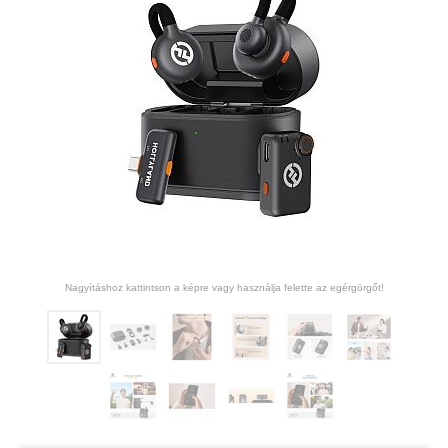
Nagyításhoz kattintson a képre vagy használja felette az egérgörgőt!