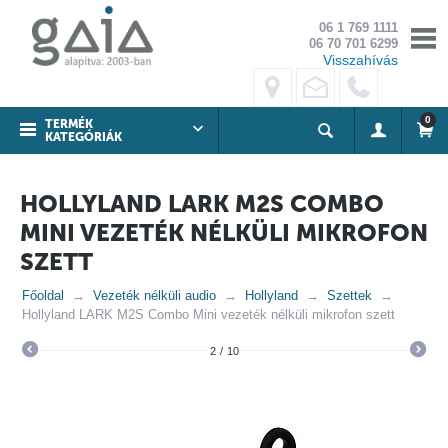
06 1 769 1111
06 70 701 6299
Visszahívás
0
TERMÉK
KATEGÓRIÁK
HOLLYLAND LARK M2S COMBO
MINI VEZETÉK NÉLKÜLI MIKROFON
SZETT
Főoldal
Vezeték nélküli audio
Hollyland
Szettek
Hollyland LARK M2S Combo Mini vezeték nélküli mikrofon szett
2
/
10