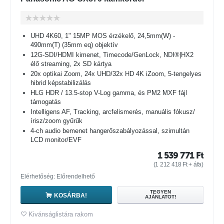
UHD 4K60, 1" 15MP MOS érzékelő, 24,5mm(W) -
490mm(T) (35mm eq) objektív
12G-SDI/HDMI kimenet, Timecode/GenLock, NDI®|HX2
élő streaming, 2x SD kártya
20x optikai Zoom, 24x UHD/32x HD 4K iZoom, 5-tengelyes
hibrid képstabilizálás
HLG HDR / 13.5-stop V-Log gamma, és PM2 MXF fájl
támogatás
Intelligens AF, Tracking, arcfelismerés, manuális fókusz/
írisz/zoom gyűrűk
4-ch audio bemenet hangerőszabályozással, szimultán
LCD monitor/EVF
1 539 771
Ft
(
1 212 418
Ft
+ áfa)
Elérhetőség: Előrendelhető
TEGYEN
KOSÁRBA!
AJÁNLATOT!
Kivánságlistára rakom