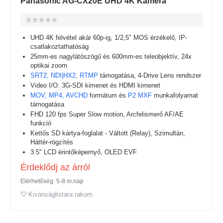
Panasonic AG-CX20E UHD 4K Kamera
UHD 4K felvétel akár 60p-ig, 1/2,5" MOS érzékelő, IP-
csatlakoztathatóság
25mm-es nagylátószögű és 600mm-es teleobjektív, 24x
optikai zoom
SRT2, NDI|HX2, RTMP
támogatása, 4-Drive Lens rendszer
Video I/O: 3G-SDI kimenet és HDMI kimenet
MOV, MP4, AVCHD
formátum
és
P2 MXF
munkafolyamat
támogatása
FHD 120 fps Super Slow motion, Arcfelismerő AF/AE
funkció
Kettős SD kártya-foglalat - Váltott (Relay), Szimultán,
Háttér-rögzítés
3.5" LCD érintőképernyő, OLED EVF
Érdeklődj az árról
Elérhetőség: 5-8 m.nap
Kivánságlistára rakom