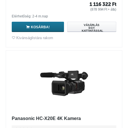
1 116 322
Ft
(
878 994
Ft
+ áfa)
Elérhetőség: 2-4 m.nap
VÁSÁRLÁS
KOSÁRBA!
EGY
KATTINTÁSSAL
Kivánságlistára rakom
Panasonic HC-X20E 4K Kamera