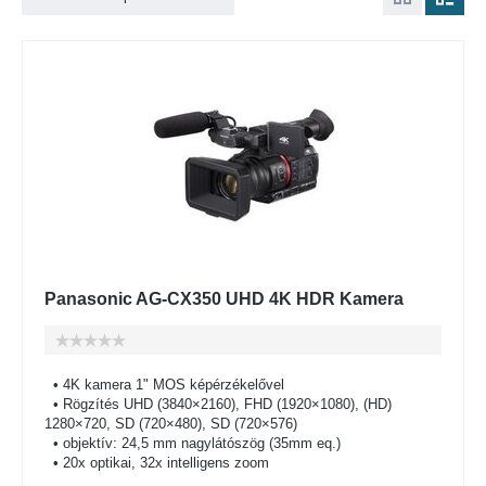
Panasonic AG-CX350 UHD 4K HDR Kamera
• 4K kamera 1" MOS képérzékelővel
• Rögzítés UHD (3840×2160), FHD (1920×1080), (HD)
1280×720, SD (720×480), SD (720×576)
• objektív: 24,5 mm nagylátószög (35mm eq.)
• 20x optikai, 32x intelligens zoom