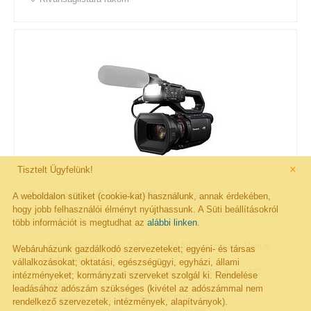
×
Tisztelt Ügyfelünk!
Panasonic HC-X2000 4K Kamera
A weboldalon sütiket (cookie-kat) használunk, annak érdekében,
hogy jobb felhasználói élményt nyújthassunk. A Süti beállításokról
több információt is megtudhat az
alábbi linken
.
UHD 4K60p felvétel, 1/2.5" 8.29M MOS érzékelő, Venus
Webáruházunk gazdálkodó szervezeteket; egyéni- és társas
képfeldolgozó
vállalkozásokat; oktatási, egészségügyi, egyházi, állami
3G-SDI és HDMI kimenetek, beépített WIFI, dupla SD
intézményeket; kormányzati szerveket szolgál ki. Rendelése
kártya
leadásához adószám szükséges (kivétel az adószámmal nem
24x optikai Zoom, 32x UHD/48x FHD iZoom
rendelkező szervezetek, intézmények, alapítványok).