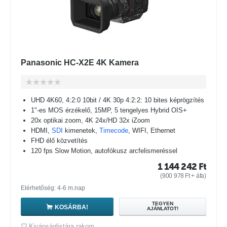
Panasonic HC-X2E 4K Kamera
UHD 4K60, 4:2:0 10bit / 4K 30p 4:2:2: 10 bites képrögzítés
1"-es MOS érzékelő, 15MP, 5 tengelyes Hybrid OIS+
20x optikai zoom, 4K 24x/HD 32x iZoom
HDMI,
SDI
kimenetek,
Timecode
, WIFI, Ethernet
FHD élő közvetítés
120 fps Slow Motion, autofókusz arcfelismeréssel
1 144 242
Ft
(
900 978
Ft
+ áfa)
Elérhetőség: 4-6 m.nap
TEGYEN
KOSÁRBA!
AJÁNLATOT!
Kivánságlistára rakom