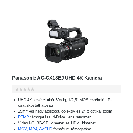
Panasonic AG-CX18EJ UHD 4K Kamera
UHD 4K felvétel akár 60p-ig, 1/2,5" MOS érzékelő, IP-
csatlakoztathatóság
25mm-es nagylátószögű objektív és 24 x optikai zoom
RTMP
támogatása, 4-Drive Lens rendszer
Video I/O: 3G-SDI kimenet és HDMI kimenet
MOV, MP4, AVCHD
formátum támogatása