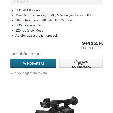
UHD 4K60 videó
1"-es MOS érzékelő, 15MP, 5 tengelyes Hybrid OIS+
20x optikai zoom, 4K 24x/HD 32x iZoom
HDMI kimenet, WIFI
120 fps Slow Motion
Autofókusz arcfelismeréssel
944 151
Ft
(
743 426
Ft
+ áfa)
Elérhetőség: 3-6 m.nap
VÁSÁRLÁS
KOSÁRBA!
EGY
KATTINTÁSSAL
Kivánságlistára rakom