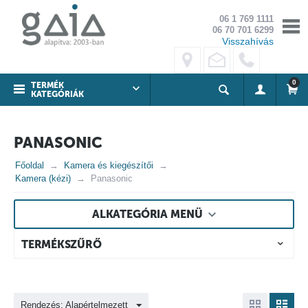
06 1 769 1111
06 70 701 6299
Visszahívás
0
TERMÉK
KATEGÓRIÁK
PANASONIC
Főoldal
Kamera és kiegészítői
Kamera (kézi)
Panasonic
ALKATEGÓRIA MENÜ
TERMÉKSZŰRŐ
Rendezés: Alapértelmezett