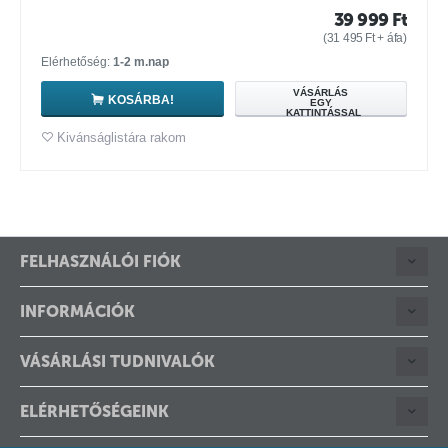
39 999
Ft
(
31 495
Ft
+ áfa)
Elérhetőség:
1-2 m.nap
VÁSÁRLÁS
KOSÁRBA!
EGY
KATTINTÁSSAL
Kivánságlistára rakom
FELHASZNÁLÓI FIÓK
INFORMÁCIÓK
VÁSÁRLÁSI TUDNIVALÓK
ELÉRHETŐSÉGEINK