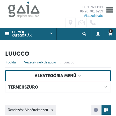
06 1 769 1111
06 70 701 6299
Visszahívás
0
TERMÉK
KATEGÓRIÁK
LUUCCO
Főoldal
Vezeték nélküli audio
Luucco
ALKATEGÓRIA MENÜ
TERMÉKSZŰRŐ
Rendezés: Alapértelmezett