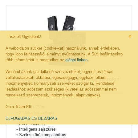
×
Tisztelt Ügyfelünk!
A weboldalon sütiket (cookie-kat) használunk, annak érdekében,
hogy jobb felhasználói élményt nyújthassunk. A Süti beállításokról
több információt is megtudhat az
alábbi linken
.
Webáruházunk gazdálkodó szervezeteket; egyéni- és társas
vállalkozásokat; oktatási, egészségügyi, egyházi, állami
Luucco ProTalker S2 vezeték nélküli mikrofon
intézményeket; kormányzati szerveket szolgál ki. Rendelése
rendszer
leadásához adószám szükséges (kivétel az adószámmal nem
rendelkező szervezetek, intézmények, alapítványok).
Gaia-Team Kft.
• Hatótáv: 250m
• 2,4GHz technológia
• Kétcsatornás vevő
ELFOGADÁS ÉS BEZÁRÁS
• Élő monitoring
• Intelligens zajszűrés
• Széles körű kompatibilitás